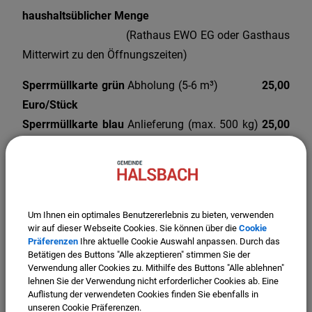
haushaltsüblicher Menge
(Rathaus EWO EG oder Gasthaus
Mitterwirt zu den Öffnungszeiten)
Sperrmüllkarte grün
Abholung (5-6 m³)
25,00
Euro/Stück
Sperrmüllkarte blau
Anlieferung (max. 500 kg)
25,00
Euro/Stück
(erhältlich im Einwohnermeldeamt - jeweils 1x pro
Halbjahr möglich)
Individueller Abfuhrplan des Landkreises Altötting
Um Ihnen ein optimales Benutzererlebnis zu bieten, verwenden
wir auf dieser Webseite Cookies. Sie können über die
Cookie
zum anzeigen und ausdrucken (bitte anklicken)
Präferenzen
Ihre aktuelle Cookie Auswahl anpassen. Durch das
Betätigen des Buttons "Alle akzeptieren" stimmen Sie der
Kennen Sie schon die
Abfall-App
des Landkreises
Verwendung aller Cookies zu. Mithilfe des Buttons "Alle ablehnen"
lehnen Sie der Verwendung nicht erforderlicher Cookies ab. Eine
Altötting? Lassen Sie sich bequem über Ihr
Auflistung der verwendeten Cookies finden Sie ebenfalls in
Smartphone an die Abfuhrtermine erinnern!
unseren Cookie Präferenzen.