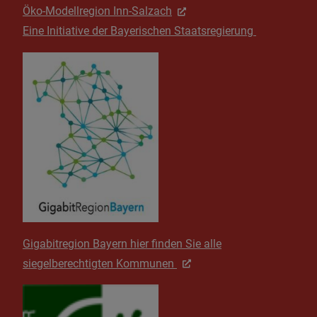
Öko-Modellregion Inn-Salzach
Eine Initiative der Bayerischen Staatsregierung
Gigabitregion Bayern hier finden Sie alle
siegelberechtigten Kommunen