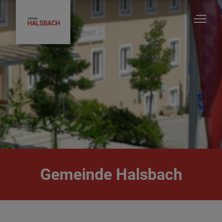
Unsere Gemeinde
Ratsinfosystem - Gemeinderatsinformationen
Bürgermeister & Gemeinderat
Gemeinde Halsbach
Ortsrecht/Satzungen/Verordnungen
Ver-&Entsorgung