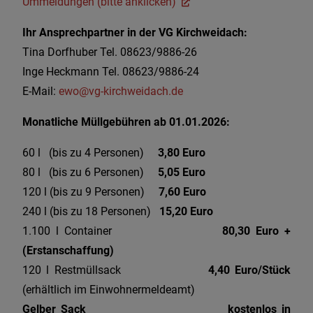
Ummeldungen (bitte anklicken)
Ihr Ansprechpartner in der VG Kirchweidach:
Tina Dorfhuber Tel. 08623/9886-26
Inge Heckmann Tel. 08623/9886-24
E-Mail:
ewo@vg-kirchweidach.de
Monatliche Müllgebühren ab 01.01.2026:
60 l (bis zu 4 Personen)
3,80 Euro
80 l (bis zu 6 Personen)
5,05 Euro
120 l (bis zu 9 Personen)
7,60 Euro
240 l (bis zu 18 Personen)
15,20 Euro
1.100 l Container
80,30 Euro +
(Erstanschaffung)
120 l Restmüllsack
4,40 Euro/Stück
(erhältlich im Einwohnermeldeamt)
Gelber Sack
kostenlos in